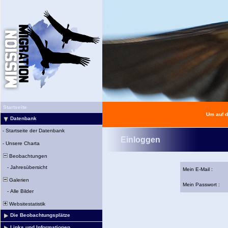
Startseite
Um auf d
Datenbank
-
Startseite der Datenbank
Einloggen
-
Unsere Charta
Beobachtungen
-
Jahresübersicht
Mein E-Mail :
Galerien
Mein Passwort :
-
Alle Bilder
Websitestatistik
Die Beobachtungsplätze
Links und Informationen