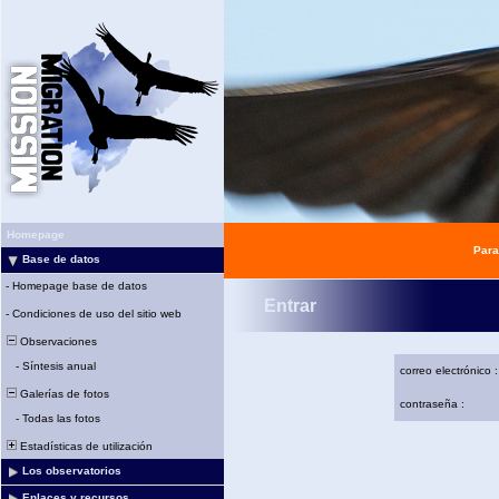
Homepage
Para
Base de datos
-
Homepage base de datos
Entrar
-
Condiciones de uso del sitio web
Observaciones
-
Síntesis anual
correo electrónico :
Galerías de fotos
contraseña :
-
Todas las fotos
Estadísticas de utilización
Los observatorios
Enlaces y recursos