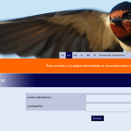
nl
es
en
it
de
fr
Visitante Anónimo
Para acceder a la página demandada es necesario estar 
rar
correo electrónico :
contraseña :