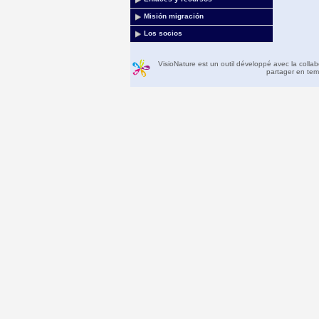
Misión migración
Los socios
VisioNature est un outil développé avec la colla
partager en temp