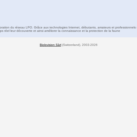
boration du réseau LPO. Grâce aux technologies Internet, débutants, amateurs et professionnels 
s réel leur découverte et ainsi améliorer la connaissance et la protection de la faune
Biolovision Sàrl
(Switzerland), 2003-2026