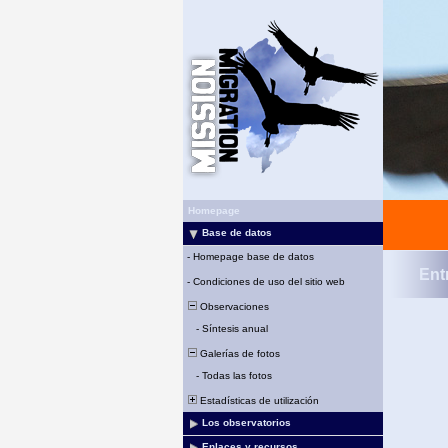
Homepage
Base de datos
-
Homepage base de datos
Ent
-
Condiciones de uso del sitio web
Observaciones
-
Síntesis anual
Galerías de fotos
-
Todas las fotos
Estadísticas de utilización
Los observatorios
Enlaces y recursos