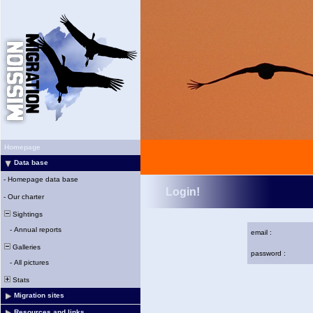
Homepage
Data base
-
Homepage data base
Login!
-
Our charter
Sightings
-
Annual reports
email :
Galleries
password :
-
All pictures
Stats
Migration sites
Resources and links