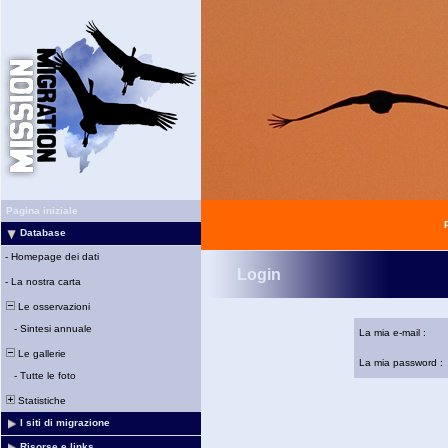
Pagina iniziale
Database
-
Homepage dei dati
Login
-
La nostra carta
Le osservazioni
-
Sintesi annuale
La mia e-mail :
Le gallerie
La mia password :
-
Tutte le foto
Statistiche
I siti di migrazione
Risorse e links