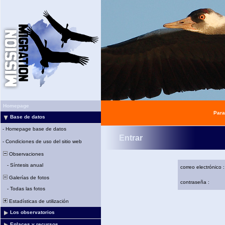
Homepage
Para
Base de datos
-
Homepage base de datos
Entrar
-
Condiciones de uso del sitio web
Observaciones
-
Síntesis anual
correo electrónico :
Galerías de fotos
contraseña :
-
Todas las fotos
Estadísticas de utilización
Los observatorios
Enlaces y recursos