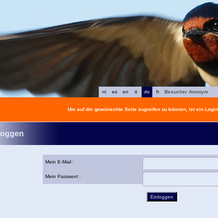
nl
es
en
it
de
fr
Besucher Anonym
Um auf die gewünschte Seite zugreifen zu können, ist ein Login 
loggen
Mein E-Mail :
Mein Passwort :