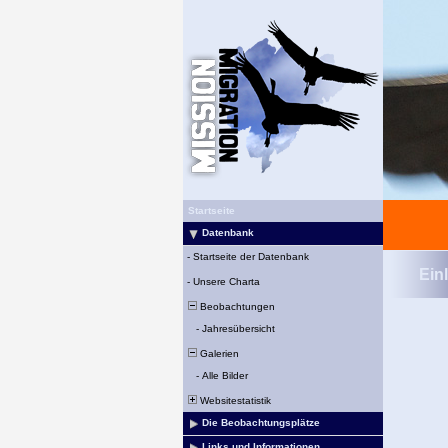
Startseite
Datenbank
-
Startseite der Datenbank
Ein
-
Unsere Charta
Beobachtungen
-
Jahresübersicht
Galerien
-
Alle Bilder
Websitestatistik
Die Beobachtungsplätze
Links und Informationen