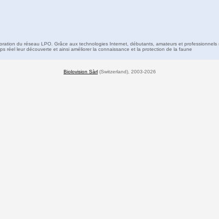
boration du réseau LPO. Grâce aux technologies Internet, débutants, amateurs et professionnels 
s réel leur découverte et ainsi améliorer la connaissance et la protection de la faune
Biolovision Sàrl
(Switzerland), 2003-2026