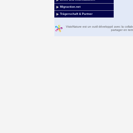
Migraction.net
Trägerschaft & Partner
VisioNature est un outil développé avec la colla
partager en temp