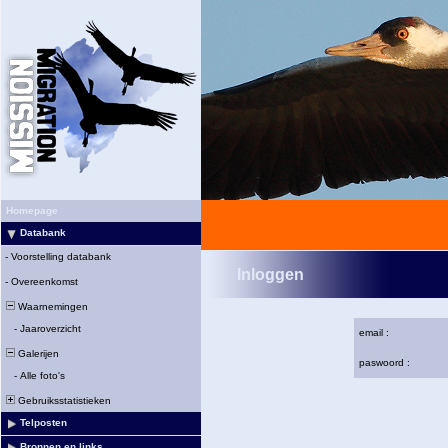
Homepage
Databank
-
Voorstelling databank
Inloggen
-
Overeenkomst
Waarnemingen
-
Jaaroverzicht
email :
Galerijen
paswoord :
-
Alle foto's
Gebruiksstatistieken
Telposten
Bronnen en links