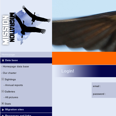
Homepage
Data base
-
Homepage data base
Login!
-
Our charter
Sightings
-
Annual reports
email :
Galleries
password :
-
All pictures
Stats
Migration sites
Resources and links