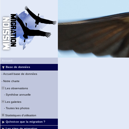
Accueil
Base de données
-
Accueil base de données
-
Notre charte
Les observations
-
Synthèse annuelle
Les galeries
-
Toutes les photos
Statistiques d'utilisation
Qu'est-ce que la migration ?
Les sites de migration