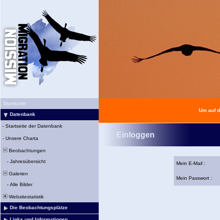
Startseite
Um auf d
Datenbank
-
Startseite der Datenbank
Einloggen
-
Unsere Charta
Beobachtungen
-
Jahresübersicht
Mein E-Mail :
Galerien
Mein Passwort :
-
Alle Bilder
Websitestatistik
Die Beobachtungsplätze
Links und Informationen