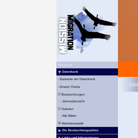
Startseite
Datenbank
-
Startseite der Datenbank
Ein
-
Unsere Charta
Beobachtungen
-
Jahresübersicht
Galerien
-
Alle Bilder
Websitestatistik
Die Beobachtungsplätze
Links und Informationen