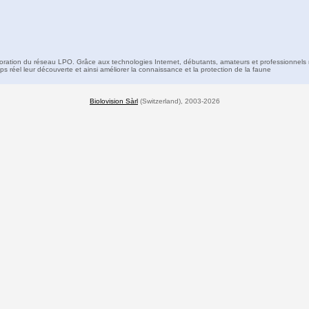
boration du réseau LPO. Grâce aux technologies Internet, débutants, amateurs et professionnels 
s réel leur découverte et ainsi améliorer la connaissance et la protection de la faune
Biolovision Sàrl
(Switzerland), 2003-2026