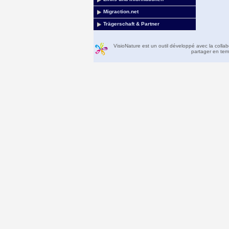
Migraction.net
Trägerschaft & Partner
VisioNature est un outil développé avec la colla
partager en temp