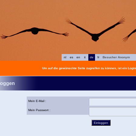
nl
es
en
it
de
fr
Besucher Anonym
Um auf die gewünschte Seite zugreifen zu können, ist ein Login 
loggen
Mein E-Mail :
Mein Passwort :