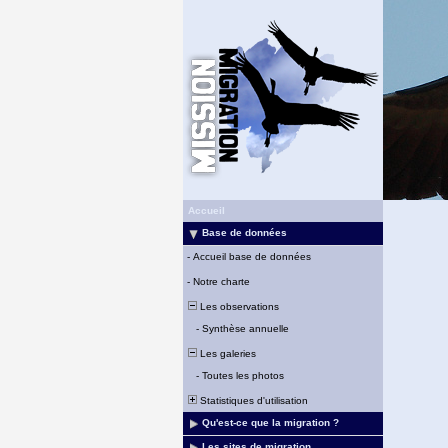
Accueil
Base de données
-
Accueil base de données
-
Notre charte
Les observations
-
Synthèse annuelle
Les galeries
-
Toutes les photos
Statistiques d'utilisation
Qu'est-ce que la migration ?
Les sites de migration