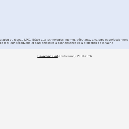
boration du réseau LPO. Grâce aux technologies Internet, débutants, amateurs et professionnels 
s réel leur découverte et ainsi améliorer la connaissance et la protection de la faune
Biolovision Sàrl
(Switzerland), 2003-2026