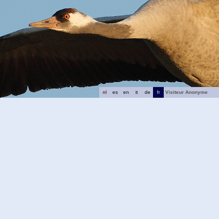
nl
es
en
it
de
fr
Visiteur Anonyme