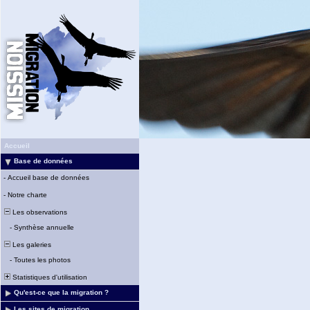
Accueil
Base de données
-
Accueil base de données
-
Notre charte
Les observations
-
Synthèse annuelle
Les galeries
-
Toutes les photos
Statistiques d'utilisation
Qu'est-ce que la migration ?
Les sites de migration