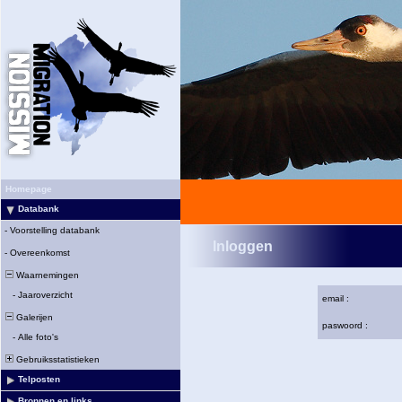
Homepage
Databank
-
Voorstelling databank
Inloggen
-
Overeenkomst
Waarnemingen
-
Jaaroverzicht
email :
Galerijen
paswoord :
-
Alle foto's
Gebruiksstatistieken
Telposten
Bronnen en links