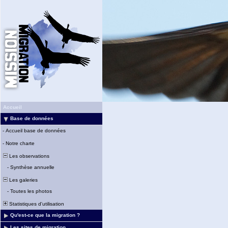
Accueil
Base de données
-
Accueil base de données
-
Notre charte
Les observations
-
Synthèse annuelle
Les galeries
-
Toutes les photos
Statistiques d'utilisation
Qu'est-ce que la migration ?
Les sites de migration