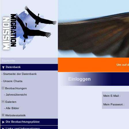
Startseite
Um auf d
Datenbank
-
Startseite der Datenbank
Einloggen
-
Unsere Charta
Beobachtungen
-
Jahresübersicht
Mein E-Mail :
Galerien
Mein Passwort :
-
Alle Bilder
Websitestatistik
Die Beobachtungsplätze
Links und Informationen