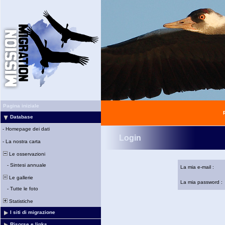
Pagina iniziale
Database
-
Homepage dei dati
Login
-
La nostra carta
Le osservazioni
-
Sintesi annuale
La mia e-mail :
Le gallerie
La mia password :
-
Tutte le foto
Statistiche
I siti di migrazione
Risorse e links