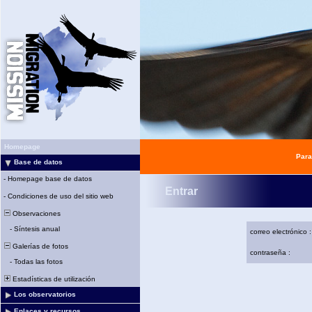
Homepage
Para
Base de datos
-
Homepage base de datos
Entrar
-
Condiciones de uso del sitio web
Observaciones
-
Síntesis anual
correo electrónico :
Galerías de fotos
contraseña :
-
Todas las fotos
Estadísticas de utilización
Los observatorios
Enlaces y recursos