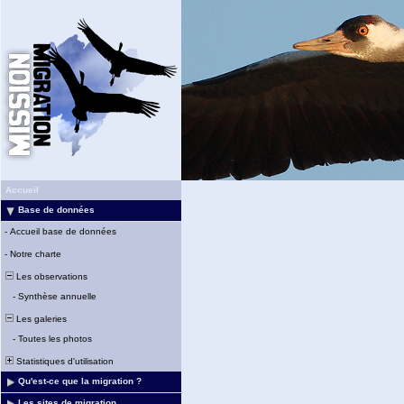
Accueil
Base de données
-
Accueil base de données
-
Notre charte
Les observations
-
Synthèse annuelle
Les galeries
-
Toutes les photos
Statistiques d'utilisation
Qu'est-ce que la migration ?
Les sites de migration