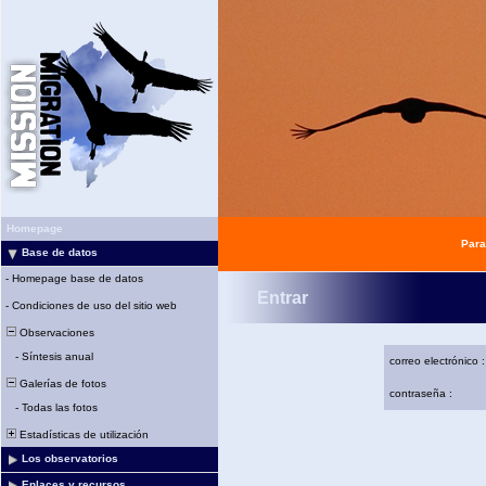
Homepage
Para
Base de datos
-
Homepage base de datos
Entrar
-
Condiciones de uso del sitio web
Observaciones
-
Síntesis anual
correo electrónico :
Galerías de fotos
contraseña :
-
Todas las fotos
Estadísticas de utilización
Los observatorios
Enlaces y recursos