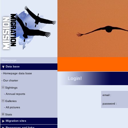
Homepage
Data base
-
Homepage data base
Login!
-
Our charter
Sightings
-
Annual reports
email :
Galleries
password :
-
All pictures
Stats
Migration sites
Resources and links