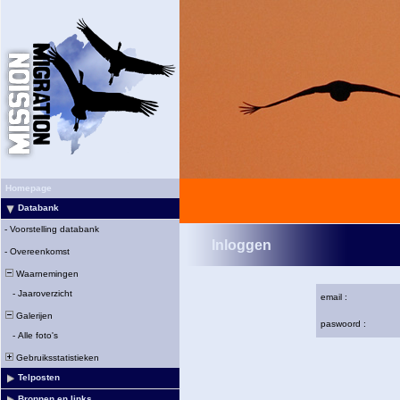
Homepage
Databank
-
Voorstelling databank
Inloggen
-
Overeenkomst
Waarnemingen
-
Jaaroverzicht
email :
Galerijen
paswoord :
-
Alle foto's
Gebruiksstatistieken
Telposten
Bronnen en links