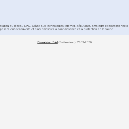
boration du réseau LPO. Grâce aux technologies Internet, débutants, amateurs et professionnels 
s réel leur découverte et ainsi améliorer la connaissance et la protection de la faune
Biolovision Sàrl
(Switzerland), 2003-2026