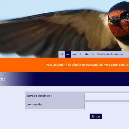
nl
es
en
it
de
fr
Visitante Anónimo
Para acceder a la página demandada es necesario estar 
rar
correo electrónico :
contraseña :