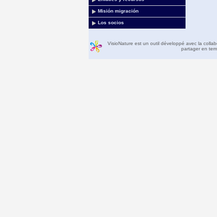
Misión migración
Los socios
VisioNature est un outil développé avec la colla
partager en temp