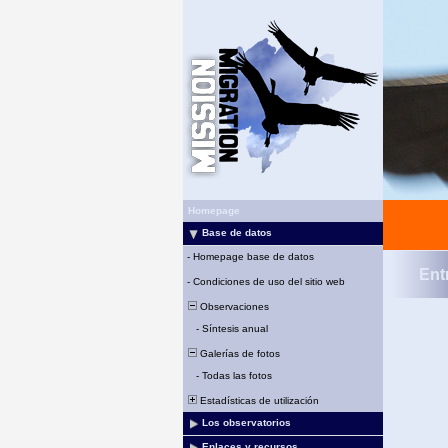
Homepage
Base de datos
-
Homepage base de datos
Ent
-
Condiciones de uso del sitio web
Observaciones
-
Síntesis anual
Galerías de fotos
-
Todas las fotos
Estadísticas de utilización
Los observatorios
Enlaces y recursos