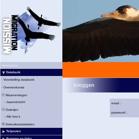
Homepage
Databank
-
Voorstelling databank
Inloggen
-
Overeenkomst
Waarnemingen
-
Jaaroverzicht
email :
Galerijen
paswoord :
-
Alle foto's
Gebruiksstatistieken
Telposten
Bronnen en links