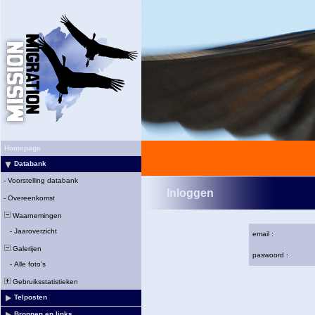
Homepage
Databank
-
Voorstelling databank
Inloggen
-
Overeenkomst
Waarnemingen
-
Jaaroverzicht
email :
Galerijen
paswoord :
-
Alle foto's
Gebruiksstatistieken
Telposten
Bronnen en links