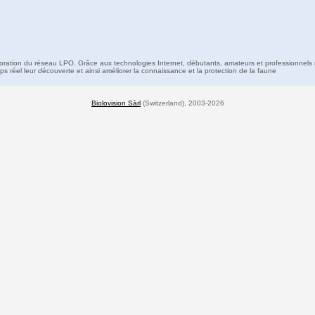
boration du réseau LPO. Grâce aux technologies Internet, débutants, amateurs et professionnels 
s réel leur découverte et ainsi améliorer la connaissance et la protection de la faune
Biolovision Sàrl
(Switzerland), 2003-2026