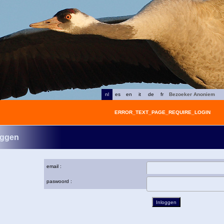
nl
es
en
it
de
fr
Bezoeker Anoniem
ERROR_TEXT_PAGE_REQUIRE_LOGIN
oggen
email :
paswoord :