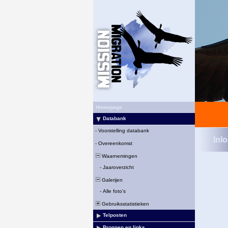
Homepage
Databank
-
Voorstelling databank
Inl
-
Overeenkomst
Waarnemingen
-
Jaaroverzicht
Galerijen
-
Alle foto's
Gebruiksstatistieken
Telposten
Bronnen en links