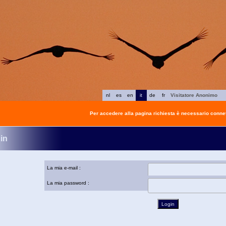
nl
es
en
it
de
fr
Visitatore Anonimo
Per accedere alla pagina richiesta è necessario connet
in
La mia e-mail :
La mia password :