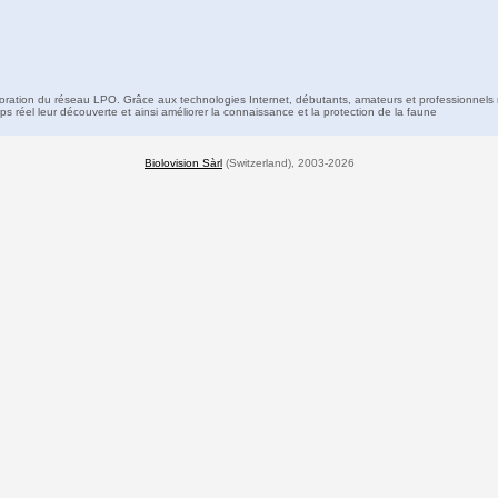
boration du réseau LPO. Grâce aux technologies Internet, débutants, amateurs et professionnels 
s réel leur découverte et ainsi améliorer la connaissance et la protection de la faune
Biolovision Sàrl
(Switzerland), 2003-2026