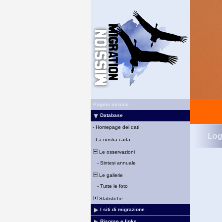
Pagina iniziale
Database
-
Homepage dei dati
Log
-
La nostra carta
Le osservazioni
-
Sintesi annuale
Le gallerie
-
Tutte le foto
Statistiche
I siti di migrazione
Risorse e links