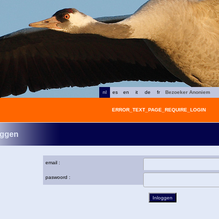
nl
es
en
it
de
fr
Bezoeker Anoniem
ERROR_TEXT_PAGE_REQUIRE_LOGIN
oggen
email :
paswoord :