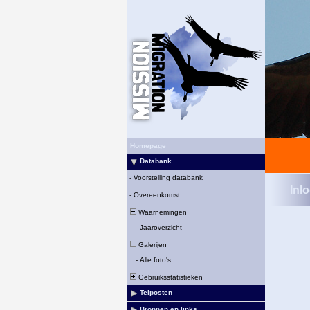
Homepage
Databank
-
Voorstelling databank
Inl
-
Overeenkomst
Waarnemingen
-
Jaaroverzicht
Galerijen
-
Alle foto's
Gebruiksstatistieken
Telposten
Bronnen en links