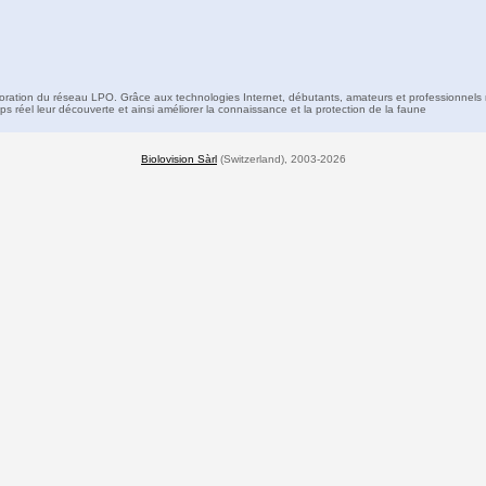
boration du réseau LPO. Grâce aux technologies Internet, débutants, amateurs et professionnels 
s réel leur découverte et ainsi améliorer la connaissance et la protection de la faune
Biolovision Sàrl
(Switzerland), 2003-2026