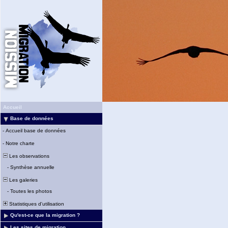
Accueil
Base de données
-
Accueil base de données
-
Notre charte
Les observations
-
Synthèse annuelle
Les galeries
-
Toutes les photos
Statistiques d'utilisation
Qu'est-ce que la migration ?
Les sites de migration