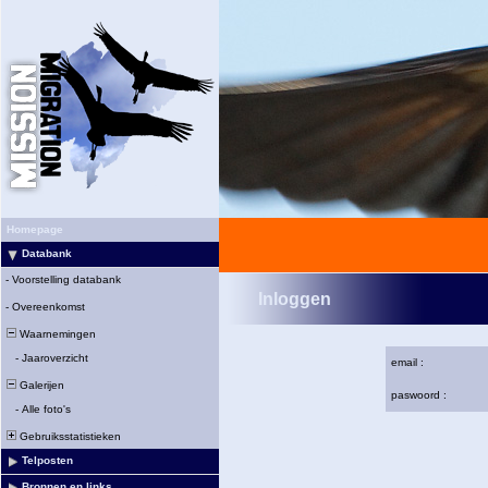
Homepage
Databank
-
Voorstelling databank
Inloggen
-
Overeenkomst
Waarnemingen
-
Jaaroverzicht
email :
Galerijen
paswoord :
-
Alle foto's
Gebruiksstatistieken
Telposten
Bronnen en links