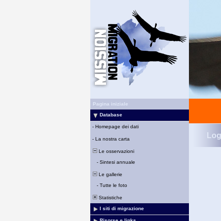
Pagina iniziale
Database
-
Homepage dei dati
Log
-
La nostra carta
Le osservazioni
-
Sintesi annuale
Le gallerie
-
Tutte le foto
Statistiche
I siti di migrazione
Risorse e links