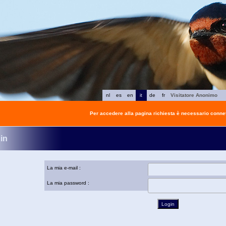
nl
es
en
it
de
fr
Visitatore Anonimo
Per accedere alla pagina richiesta è necessario connet
in
La mia e-mail :
La mia password :