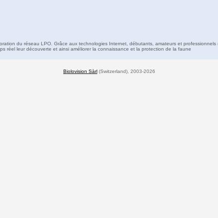
boration du réseau LPO. Grâce aux technologies Internet, débutants, amateurs et professionnels 
s réel leur découverte et ainsi améliorer la connaissance et la protection de la faune
Biolovision Sàrl
(Switzerland), 2003-2026