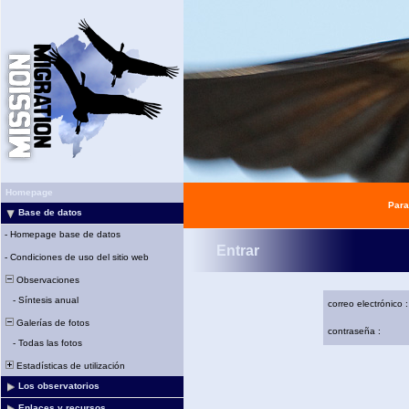
Homepage
Para
Base de datos
-
Homepage base de datos
Entrar
-
Condiciones de uso del sitio web
Observaciones
-
Síntesis anual
correo electrónico :
Galerías de fotos
contraseña :
-
Todas las fotos
Estadísticas de utilización
Los observatorios
Enlaces y recursos