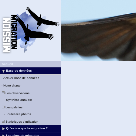
Accueil
Base de données
-
Accueil base de données
-
Notre charte
Les observations
-
Synthèse annuelle
Les galeries
-
Toutes les photos
Statistiques d'utilisation
Qu'est-ce que la migration ?
Les sites de migration