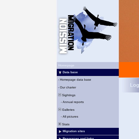
Homepage
Data base
-
Homepage data base
Log
-
Our charter
Sightings
-
Annual reports
Galleries
-
All pictures
Stats
Migration sites
Resources and links