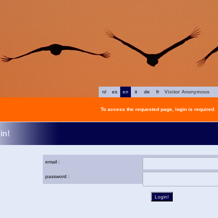
nl
es
en
it
de
fr
Visitor Anonymous
To access the requested page, login is required.
in!
email :
password :