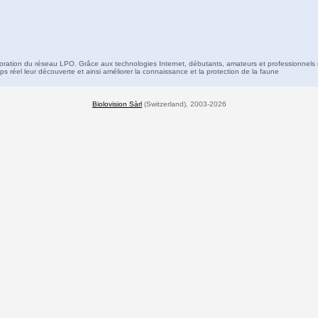
boration du réseau LPO. Grâce aux technologies Internet, débutants, amateurs et professionnels 
s réel leur découverte et ainsi améliorer la connaissance et la protection de la faune
Biolovision Sàrl
(Switzerland), 2003-2026