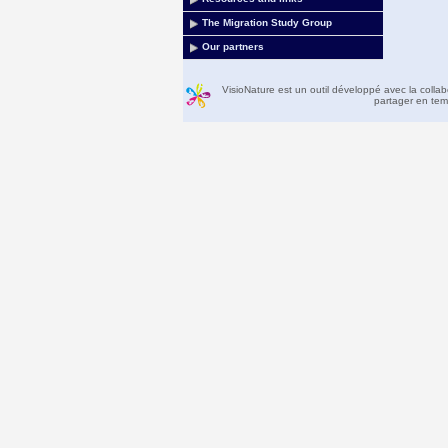
The Migration Study Group
Our partners
VisioNature est un outil développé avec la colla
partager en temp