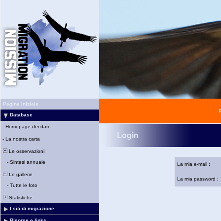
Pagina iniziale
Database
-
Homepage dei dati
Login
-
La nostra carta
Le osservazioni
-
Sintesi annuale
La mia e-mail :
Le gallerie
La mia password :
-
Tutte le foto
Statistiche
I siti di migrazione
Risorse e links