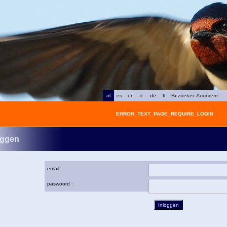
nl
es
en
it
de
fr
Bezoeker Anoniem
ERROR_TEXT_PAGE_REQUIRE_LOGIN
oggen
email :
paswoord :