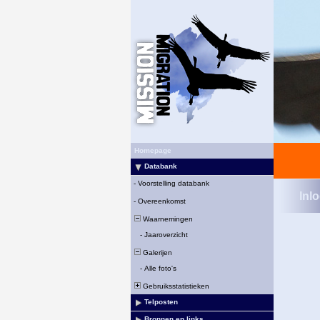
Homepage
Databank
-
Voorstelling databank
Inl
-
Overeenkomst
Waarnemingen
-
Jaaroverzicht
Galerijen
-
Alle foto's
Gebruiksstatistieken
Telposten
Bronnen en links