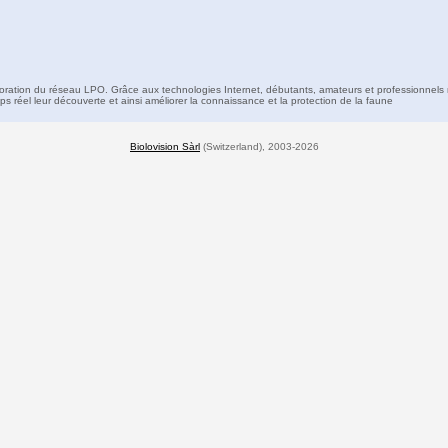
boration du réseau LPO. Grâce aux technologies Internet, débutants, amateurs et professionnels 
s réel leur découverte et ainsi améliorer la connaissance et la protection de la faune
Biolovision Sàrl
(Switzerland), 2003-2026