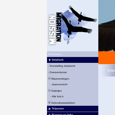
Homepage
Databank
-
Voorstelling databank
Inl
-
Overeenkomst
Waarnemingen
-
Jaaroverzicht
Galerijen
-
Alle foto's
Gebruiksstatistieken
Telposten
Bronnen en links