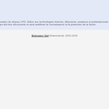
boration du réseau LPO. Grâce aux technologies Internet, débutants, amateurs et professionnels 
s réel leur découverte et ainsi améliorer la connaissance et la protection de la faune
Biolovision Sàrl
(Switzerland), 2003-2026