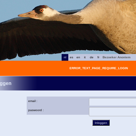
nl
es
en
it
de
fr
Bezoeker Anoniem
ERROR_TEXT_PAGE_REQUIRE_LOGIN
oggen
email :
paswoord :