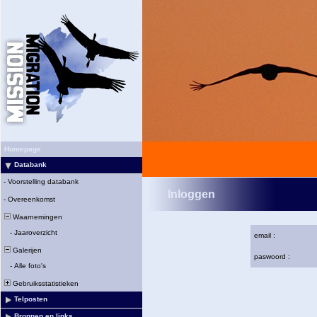
Homepage
Databank
-
Voorstelling databank
Inloggen
-
Overeenkomst
Waarnemingen
-
Jaaroverzicht
email :
Galerijen
paswoord :
-
Alle foto's
Gebruiksstatistieken
Telposten
Bronnen en links