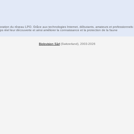
boration du réseau LPO. Grâce aux technologies Internet, débutants, amateurs et professionnels 
s réel leur découverte et ainsi améliorer la connaissance et la protection de la faune
Biolovision Sàrl
(Switzerland), 2003-2026