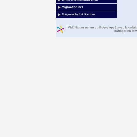
Migraction.net
Trägerschaft & Partner
VisioNature est un outil développé avec la colla
partager en temp