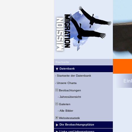
Startseite
Datenbank
-
Startseite der Datenbank
Ein
-
Unsere Charta
Beobachtungen
-
Jahresübersicht
Galerien
-
Alle Bilder
Websitestatistik
Die Beobachtungsplätze
Links und Informationen