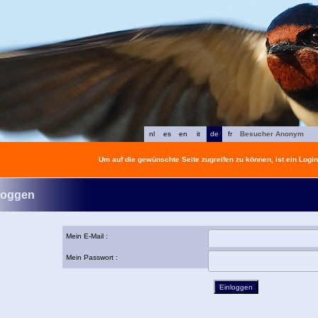
nl
es
en
it
de
fr
Besucher Anonym
Um auf die gewünschte Seite zugreifen zu können, ist ein Login 
loggen
Mein E-Mail :
Mein Passwort :