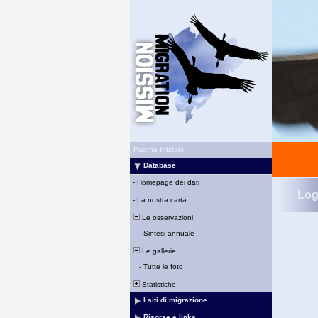
Pagina iniziale
Database
-
Homepage dei dati
Log
-
La nostra carta
Le osservazioni
-
Sintesi annuale
Le gallerie
-
Tutte le foto
Statistiche
I siti di migrazione
Risorse e links