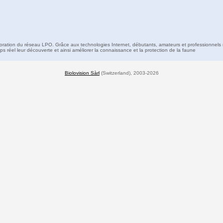
boration du réseau LPO. Grâce aux technologies Internet, débutants, amateurs et professionnels 
s réel leur découverte et ainsi améliorer la connaissance et la protection de la faune
Biolovision Sàrl
(Switzerland), 2003-2026