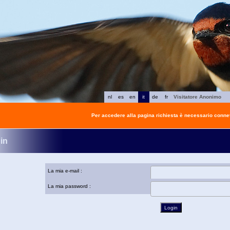
nl
es
en
it
de
fr
Visitatore Anonimo
Per accedere alla pagina richiesta è necessario connet
in
La mia e-mail :
La mia password :