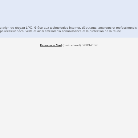
boration du réseau LPO. Grâce aux technologies Internet, débutants, amateurs et professionnels 
s réel leur découverte et ainsi améliorer la connaissance et la protection de la faune
Biolovision Sàrl
(Switzerland), 2003-2026