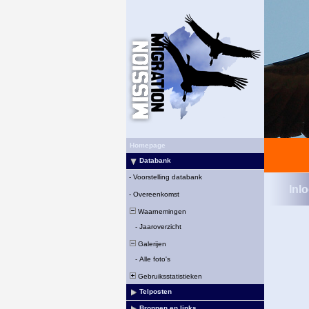
Homepage
Databank
-
Voorstelling databank
Inl
-
Overeenkomst
Waarnemingen
-
Jaaroverzicht
Galerijen
-
Alle foto's
Gebruiksstatistieken
Telposten
Bronnen en links