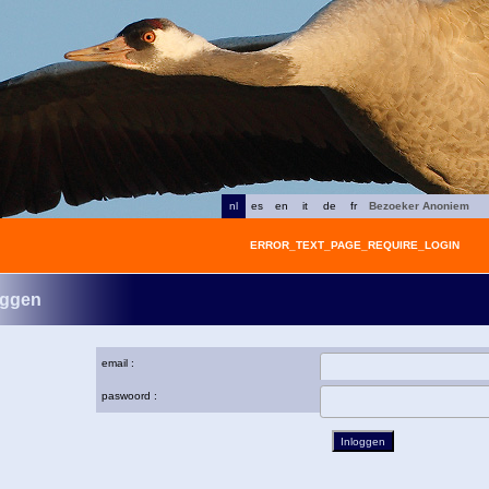
nl
es
en
it
de
fr
Bezoeker Anoniem
ERROR_TEXT_PAGE_REQUIRE_LOGIN
oggen
email :
paswoord :