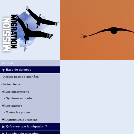
Accueil
Base de données
-
Accueil base de données
-
Notre charte
Les observations
-
Synthèse annuelle
Les galeries
-
Toutes les photos
Statistiques d'utilisation
Qu'est-ce que la migration ?
Les sites de migration