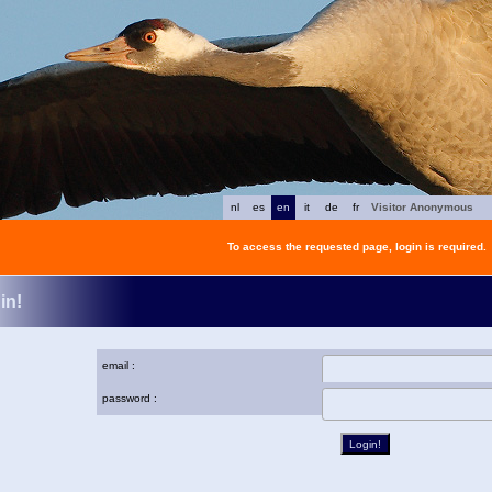
nl
es
en
it
de
fr
Visitor Anonymous
To access the requested page, login is required.
in!
email :
password :