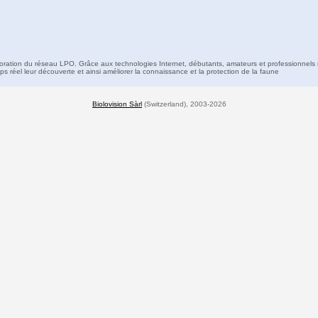
boration du réseau LPO. Grâce aux technologies Internet, débutants, amateurs et professionnels 
s réel leur découverte et ainsi améliorer la connaissance et la protection de la faune
Biolovision Sàrl
(Switzerland), 2003-2026