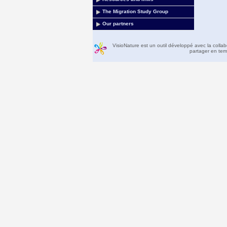
The Migration Study Group
Our partners
VisioNature est un outil développé avec la colla
partager en temp