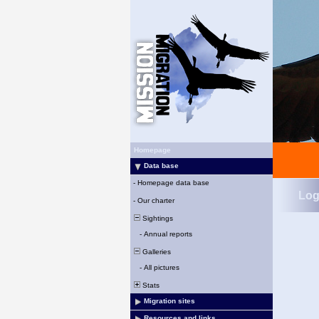
Homepage
Data base
-
Homepage data base
Log
-
Our charter
Sightings
-
Annual reports
Galleries
-
All pictures
Stats
Migration sites
Resources and links