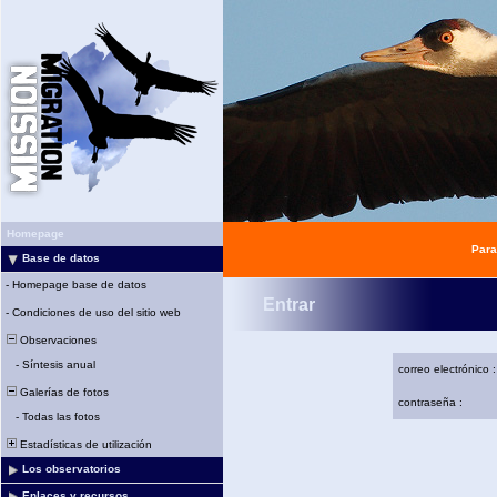
Homepage
Para
Base de datos
-
Homepage base de datos
Entrar
-
Condiciones de uso del sitio web
Observaciones
-
Síntesis anual
correo electrónico :
Galerías de fotos
contraseña :
-
Todas las fotos
Estadísticas de utilización
Los observatorios
Enlaces y recursos