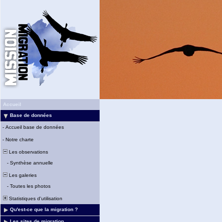
Accueil
Base de données
-
Accueil base de données
-
Notre charte
Les observations
-
Synthèse annuelle
Les galeries
-
Toutes les photos
Statistiques d'utilisation
Qu'est-ce que la migration ?
Les sites de migration