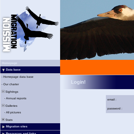
Homepage
Data base
-
Homepage data base
Login!
-
Our charter
Sightings
-
Annual reports
email :
Galleries
password :
-
All pictures
Stats
Migration sites
Resources and links