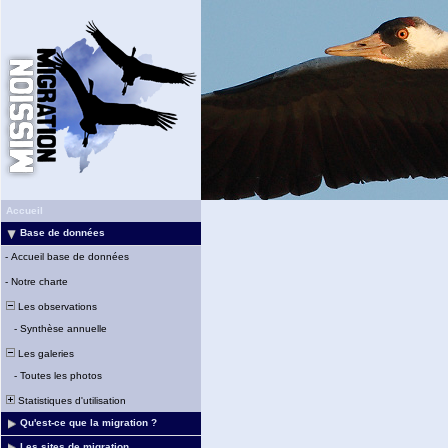
Accueil
Base de données
-
Accueil base de données
-
Notre charte
Les observations
-
Synthèse annuelle
Les galeries
-
Toutes les photos
Statistiques d'utilisation
Qu'est-ce que la migration ?
Les sites de migration