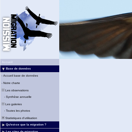
Accueil
Base de données
-
Accueil base de données
-
Notre charte
Les observations
-
Synthèse annuelle
Les galeries
-
Toutes les photos
Statistiques d'utilisation
Qu'est-ce que la migration ?
Les sites de migration