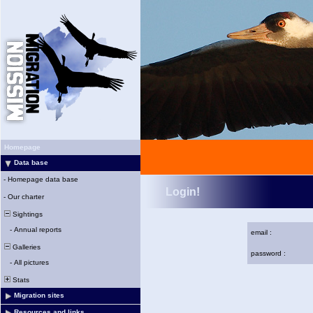
Homepage
Data base
-
Homepage data base
Login!
-
Our charter
Sightings
-
Annual reports
email :
Galleries
password :
-
All pictures
Stats
Migration sites
Resources and links